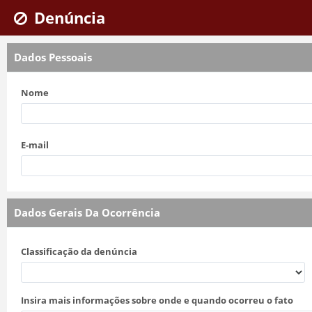
Denúncia
Denúncia
Dados Pessoais
Nome
E-mail
Dados Gerais Da Ocorrência
Classificação da denúncia
Insira mais informações sobre onde e quando ocorreu o fato